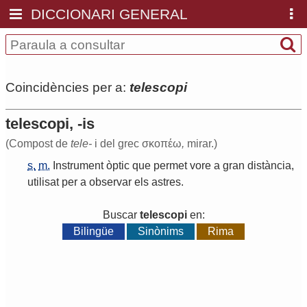
DICCIONARI GENERAL
Coincidències per a:
telescopi
telescopi, -is
(Compost de
tele-
i del grec σκοπέω
,
mirar.)
s.
m.
Instrument
òptic
que
permet
vore
a
gran
distància
,
utilisat
per
a
observar
els
astres
.
Buscar
telescopi
en:
Bilingüe
Sinònims
Rima