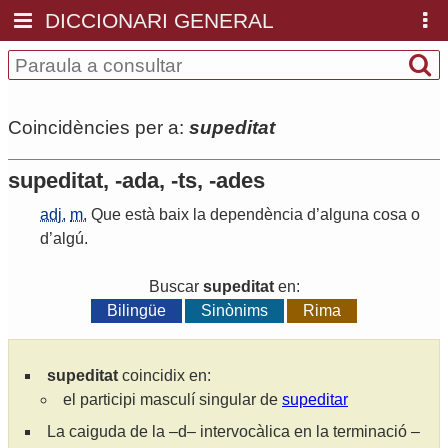
DICCIONARI GENERAL
Coincidències per a:
supeditat
supeditat, -ada, -ts, -ades
adj.
m.
Que
està
baix
la
dependència
d
’
alguna
cosa
o
d
’
algú
.
Buscar
supeditat
en:
Bilingüe
Sinònims
Rima
supeditat
coincidix en:
el participi masculí singular de
supeditar
La caiguda de la –d– intervocàlica en la terminació –