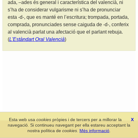
ada, –ades és general i característica del valencià, ni
s’ha de considerar vulgarisme ni s’ha de pronunciar
esta -d-, que es manté en l’escritura; trompada, portada,
comprada, pronunciades sense caiguda de -d-, conferix
al valencià parlat una afectació que el parlant rebuja.
(
L'Estàndart Oral Valencià
)
Esta web usa
cookies
pròpies i de tercers per a millorar la
X
navegació. Si continueu navegant per ella estareu acceptant la
Secció de Llengua i Lliteratura Valencianes
-
Real Acadèmia de
nostra política de
cookies
.
Més informació
.
Cultura Valenciana
-
Política de privacitat