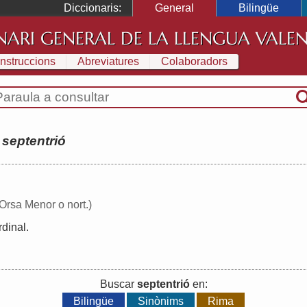
Diccionaris:
General
Bilingüe
NARI GENERAL DE LA LLENGUA VALE
Instruccions
Abreviatures
Colaboradors
:
septentrió
Orsa Menor o nort.)
rdinal
.
Buscar
septentrió
en:
Bilingüe
Sinònims
Rima