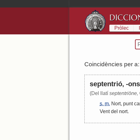
DICCIO
Pròlec
Coincidències per a
septentrió, -ons
(Del llatí
septentriōne,
s.
m.
Nort
,
punt
ca
Vent
del
nort
.