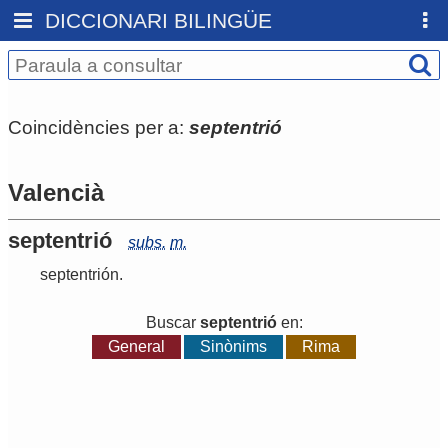
DICCIONARI BILINGÜE
Coincidències per a:
septentrió
Valencià
septentrió
subs.
m.
septentrión
.
Buscar
septentrió
en:
General
Sinònims
Rima