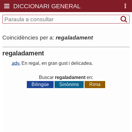
DICCIONARI GENERAL
Coincidències per a:
regaladament
regaladament
adv.
En
regal
,
en
gran
gust
i
delicadea
.
Buscar
regaladament
en:
Bilingüe
Sinònims
Rima