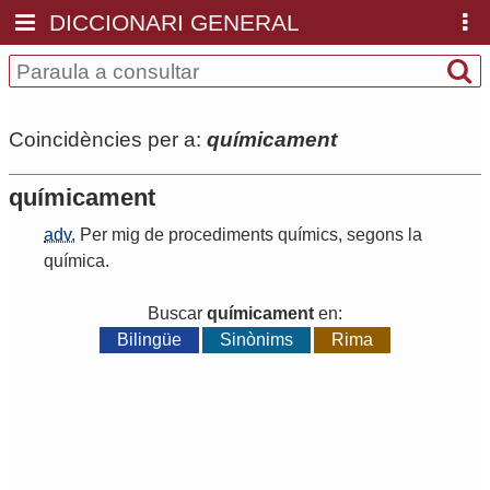
DICCIONARI GENERAL
Coincidències per a:
químicament
químicament
adv.
Per
mig
de
procediments
químics
,
segons
la
química
.
Buscar
químicament
en:
Bilingüe
Sinònims
Rima