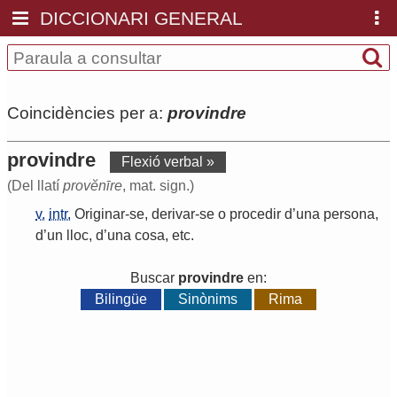
DICCIONARI GENERAL
Coincidències per a:
provindre
provindre
Flexió verbal »
(Del llatí
provĕnīre
, mat. sign.)
v.
intr.
Originar
-
se
,
derivar
-
se
o
procedir
d
’
una
persona
,
d
’
un
lloc
,
d
’
una
cosa
,
etc
.
Buscar
provindre
en:
Bilingüe
Sinònims
Rima