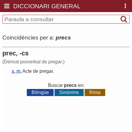
DICCIONARI GENERAL
Coincidències per a:
precs
prec, -cs
(Derivat posverbal de
pregar
.)
s.
m.
Acte
de
pregar
.
Buscar
precs
en:
Bilingüe
Sinònims
Rima