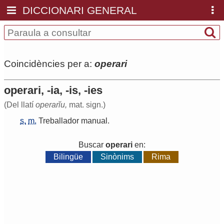
DICCIONARI GENERAL
Coincidències per a:
operari
operari, -ia, -is, -ies
(Del llatí
operarĭu,
mat. sign.)
s.
m.
Treballador
manual
.
Buscar
operari
en:
Bilingüe
Sinònims
Rima