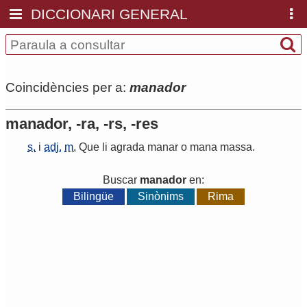
DICCIONARI GENERAL
Coincidències per a:
manador
manador, -ra, -rs, -res
s.
i
adj.
m.
Que
li
agrada
manar
o
mana
massa
.
Buscar
manador
en:
Bilingüe
Sinònims
Rima