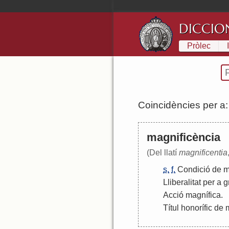
DICCIO
Pròlec
Coincidències per a
magnificència
(Del llatí
magnificentia
s.
f.
Condició
de
m
Lliberalitat
per
a
g
Acció
magnífica
.
Títul
honorífic
de