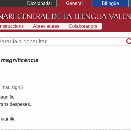
Diccionaris:
General
Bilingüe
NARI GENERAL DE LA LLENGUA VALE
Instruccions
Abreviatures
Colaboradors
:
magnificència
, mat. sign.)
agnífic
.
rans
despeses
.
magnífic
.