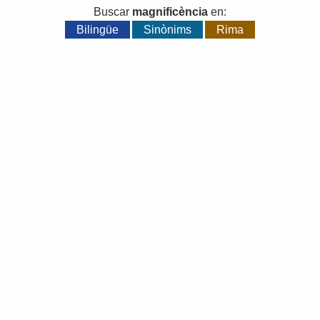
Buscar
magnificència
en:
Bilingüe
Sinònims
Rima