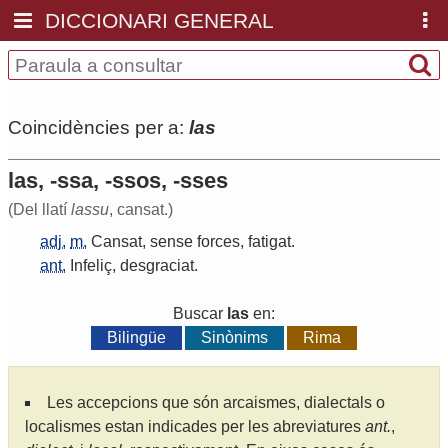
DICCIONARI GENERAL
Coincidències per a:
las
las, -ssa, -ssos, -sses
(Del llatí
lassu
, cansat.)
adj.
m.
Cansat
,
sense
forces
,
fatigat
.
ant.
Infeliç
,
desgraciat
.
Buscar
las
en:
Bilingüe
Sinònims
Rima
Les accepcions que són arcaismes, dialectals o
localismes estan indicades per les abreviatures
ant.
,