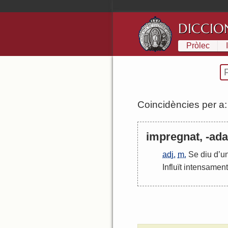
DICCIO
Pròlec
Coincidències per a
impregnat, -ada,
adj.
m.
Se
diu
d
’
u
Influït
intensament