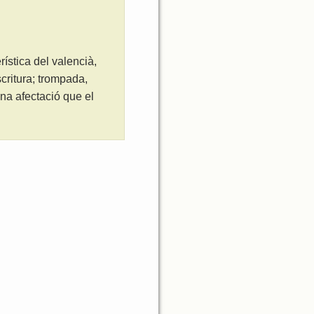
ística del valencià,
critura; trompada,
na afectació que el