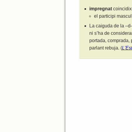
impregnat
coincidix
el participi mascu
La caiguda de la –d–
ni s’ha de considera
portada, comprada, p
parlant rebuja. (
L'Es