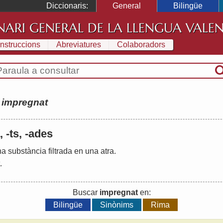
Diccionaris:
General
Bilingüe
NARI GENERAL DE LA LLENGUA VALE
Instruccions
Abreviatures
Colaboradors
:
impregnat
 -ts, -ades
na
substància
filtrada
en
una
atra
.
.
Buscar
impregnat
en:
Bilingüe
Sinònims
Rima