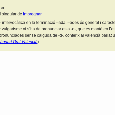
 en:
lí singular de
impregnar
 intervocàlica en la terminació –ada, –ades és general i caracter
r vulgarisme ni s’ha de pronunciar esta -d-, que es manté en l’es
ronunciades sense caiguda de -d-, conferix al valencià parlat u
tàndart Oral Valencià
)