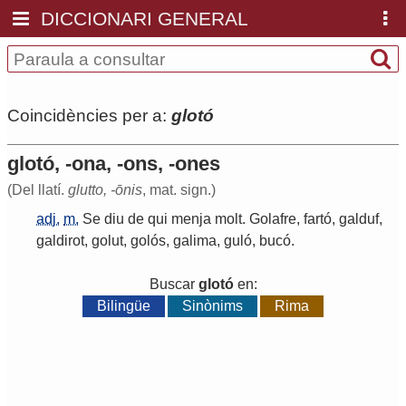
DICCIONARI GENERAL
Coincidències per a:
glotó
glotó, -ona, -ons, -ones
(Del llatí.
glutto, -ōnis
, mat. sign.)
adj.
m.
Se
diu
de
qui
menja
molt
.
Golafre
,
fartó
,
galduf
,
galdirot
,
golut
,
golós
,
galima
,
guló
,
bucó
.
Buscar
glotó
en:
Bilingüe
Sinònims
Rima