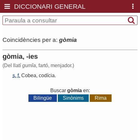
DICCIONARI GENERAL
Coincidències per a:
gòmia
gòmia, -ies
(Del llatí
gumĭa
, fartó, menjador.)
s.
f.
Cobea
,
codícia
.
Buscar
gòmia
en:
Bilingüe
Sinònims
Rima