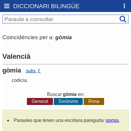
DICCIONARI BILINGÜE
Coincidències per a:
gòmia
Valencià
gòmia
subs.
f.
codicia
.
Buscar
gòmia
en:
General
Sinònims
Rima
Paraules que tenen una escritura pareguda:
gomia
.