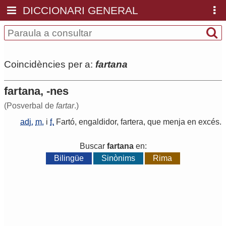
DICCIONARI GENERAL
Coincidències per a:
fartana
fartana, -nes
(Posverbal de
fartar
.)
adj.
m.
i
f.
Fartó
,
engaldidor
,
fartera
,
que
menja
en
excés
.
Buscar
fartana
en:
Bilingüe
Sinònims
Rima