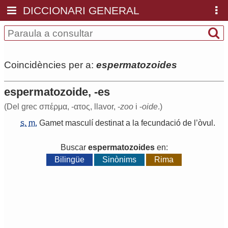
DICCIONARI GENERAL
Coincidències per a:
espermatozoides
espermatozoide, -es
(Del grec σπέρμα, -ατος, llavor, -
zoo
i -
oide
.)
s.
m.
Gamet
masculí
destinat
a
la
fecundació
de
l
’
òvul
.
Buscar
espermatozoides
en:
Bilingüe
Sinònims
Rima