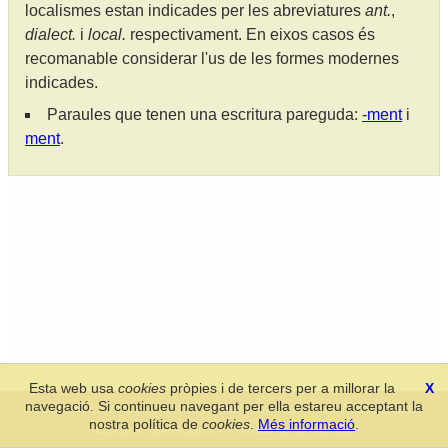
localismes estan indicades per les abreviatures
ant.
,
dialect.
i
local.
respectivament. En eixos casos és
recomanable considerar l'us de les formes modernes
indicades.
Paraules que tenen una escritura pareguda:
-ment
i
ment
.
Esta web usa
cookies
pròpies i de tercers per a millorar la
X
navegació. Si continueu navegant per ella estareu acceptant la
Secció de Llengua i Lliteratura Valencianes
-
Real Acadèmia de
nostra política de
cookies
.
Més informació
.
Cultura Valenciana
-
Política de privacitat