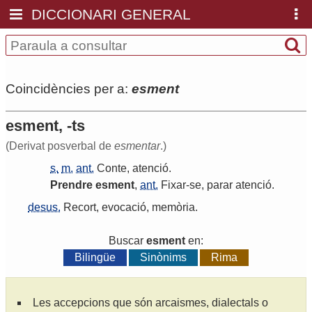
DICCIONARI GENERAL
Coincidències per a:
esment
esment, -ts
(Derivat posverbal de
esmentar
.)
s.
m.
ant.
Conte
,
atenció
.
Prendre
esment
,
ant.
Fixar
-
se
,
parar
atenció
.
desus.
Recort
,
evocació
,
memòria
.
Buscar
esment
en:
Bilingüe
Sinònims
Rima
Les accepcions que són arcaismes, dialectals o