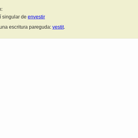
n:
lí singular de
envestir
una escritura pareguda:
vestit
.