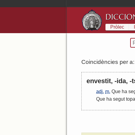
DICCIO
Pròlec
Coincidències per a
envestit, -ida, -t
adj.
m.
Que
ha
se
Que
ha
segut
topa