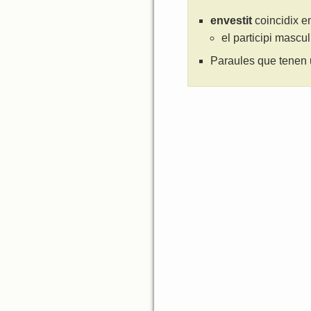
envestit
coincidix e
el participi mascu
Paraules que tenen 