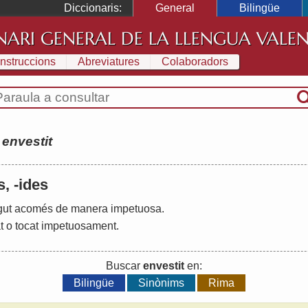
Diccionaris:
General
Bilingüe
NARI GENERAL DE LA LLENGUA VALE
Instruccions
Abreviatures
Colaboradors
:
envestit
s, -ides
gut
acomés
de
manera
impetuosa
.
t
o
tocat
impetuosament
.
Buscar
envestit
en:
Bilingüe
Sinònims
Rima