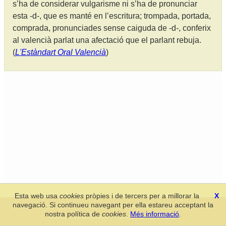
s’ha de considerar vulgarisme ni s’ha de pronunciar
esta -d-, que es manté en l’escritura; trompada, portada,
comprada, pronunciades sense caiguda de -d-, conferix
al valencià parlat una afectació que el parlant rebuja.
(
L'Estàndart Oral Valencià
)
Esta web usa
cookies
pròpies i de tercers per a millorar la
X
navegació. Si continueu navegant per ella estareu acceptant la
Secció de Llengua i Lliteratura Valencianes
-
Real Acadèmia de
nostra política de
cookies
.
Més informació
.
Cultura Valenciana
-
Política de privacitat