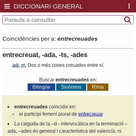
DICCIONARI GENERAL
Coincidències per a:
entrecreuades
entrecreuat, -ada, -ts, -ades
adj.
m.
Dos
o
més
coses
creuades
entre
sí
.
Buscar
entrecreuades
en:
Bilingüe
Sinònims
Rima
entrecreuades
coincidix en:
el participi femení plural de
entrecreuar
La caiguda de la –d– intervocàlica en la terminació –
ada, –ades és general i característica del valencià, ni