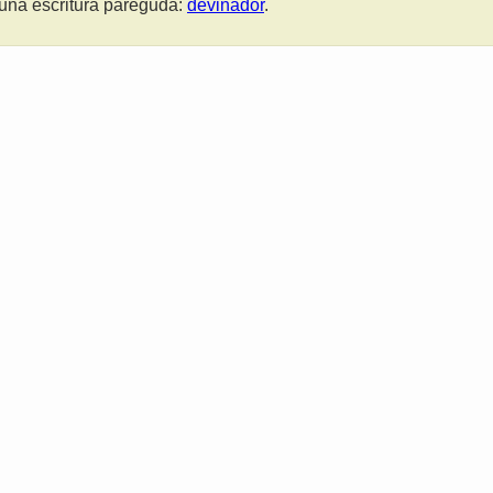
una escritura pareguda:
devinador
.