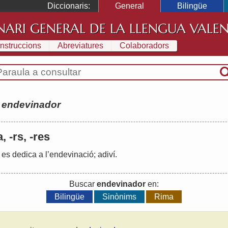
Diccionaris:
General
Bilingüe
NARI GENERAL DE LA LLENGUA VALE
Instruccions
Abreviatures
Colaboradors
:
endevinador
, -rs, -res
es
dedica
a
l
’
endevinació
;
adiví
.
Buscar
endevinador
en:
Bilingüe
Sinònims
Rima