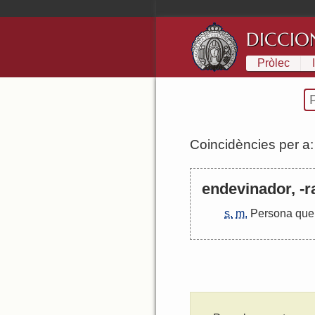
DICCIO
Pròlec
Coincidències per a
endevinador, -ra
s.
m.
Persona
que