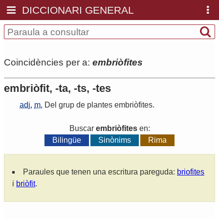
DICCIONARI GENERAL
Coincidències per a:
embriòfites
embriòfit, -ta, -ts, -tes
adj.
m.
Del
grup
de
plantes
embriòfites
.
Buscar
embriòfites
en:
Bilingüe
Sinònims
Rima
Paraules que tenen una escritura pareguda:
briofites
i
briòfit
.