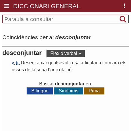
DICCIONARI GENERAL
Coincidències per a:
desconjuntar
desconjuntar
Flexió verbal »
v.
tr.
Desencaixar
qualsevol
cosa
articulada
com
ara
els
ossos
de
la
seua
l
’
articulació
.
Buscar
desconjuntar
en:
Bilingüe
Sinònims
Rima