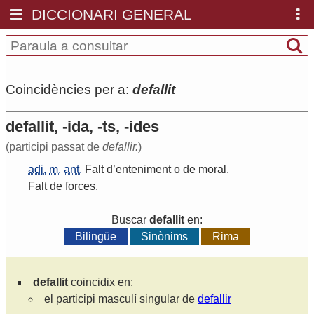
DICCIONARI GENERAL
Coincidències per a:
defallit
defallit, -ida, -ts, -ides
(participi passat de
defallir.
)
adj.
m.
ant.
Falt
d
’
enteniment
o
de
moral
.
Falt
de
forces
.
Buscar
defallit
en:
Bilingüe
Sinònims
Rima
defallit
coincidix en:
el participi masculí singular de
defallir