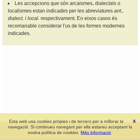
Les accepcions que són arcaismes, dialectals o
localismes estan indicades per les abreviatures
ant.
,
dialect.
i
local.
respectivament. En eixos casos és
recomanable considerar l'us de les formes modernes
indicades.
Esta web usa
cookies
pròpies i de tercers per a millorar la
X
navegació. Si continueu navegant per ella estareu acceptant la
Secció de Llengua i Lliteratura Valencianes
-
Real Acadèmia de
nostra política de
cookies
.
Més informació
.
Cultura Valenciana
-
Política de privacitat