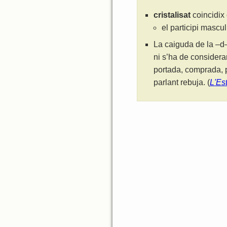
cristalisat
coincidix 
el participi mascu
La caiguda de la –d–
ni s’ha de considera
portada, comprada, p
parlant rebuja. (
L'Es