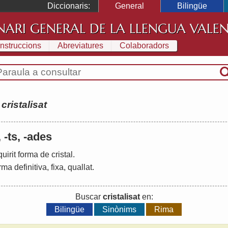
Diccionaris:
General
Bilingüe
NARI GENERAL DE LA LLENGUA VALE
Instruccions
Abreviatures
Colaboradors
:
cristalisat
, -ts, -ades
uirit
forma
de
cristal
.
rma
definitiva
,
fixa
,
quallat
.
Buscar
cristalisat
en:
Bilingüe
Sinònims
Rima