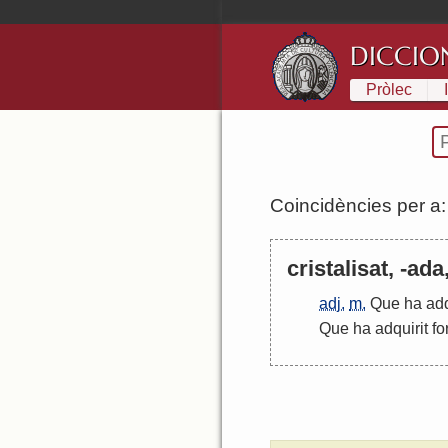
DICCIO
Pròlec
Coincidències per a
cristalisat, -ada
adj.
m.
Que
ha
adq
Que
ha
adquirit
fo