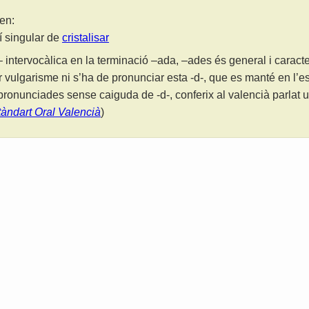
en:
lí singular de
cristalisar
 intervocàlica en la terminació –ada, –ades és general i caracter
r vulgarisme ni s’ha de pronunciar esta -d-, que es manté en l’es
ronunciades sense caiguda de -d-, conferix al valencià parlat u
tàndart Oral Valencià
)