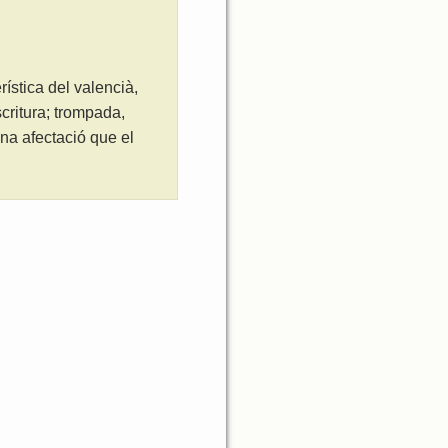
ística del valencià,
critura; trompada,
na afectació que el