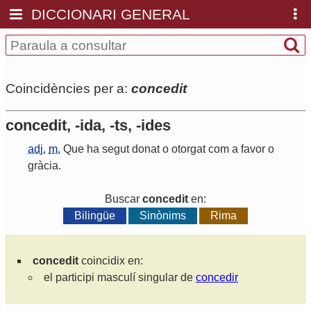
DICCIONARI GENERAL
Coincidències per a:
concedit
concedit, -ida, -ts, -ides
adj.
m.
Que
ha
segut
donat
o
otorgat
com
a
favor
o
gràcia
.
Buscar
concedit
en:
Bilingüe
Sinònims
Rima
concedit
coincidix en:
el participi masculí singular de
concedir