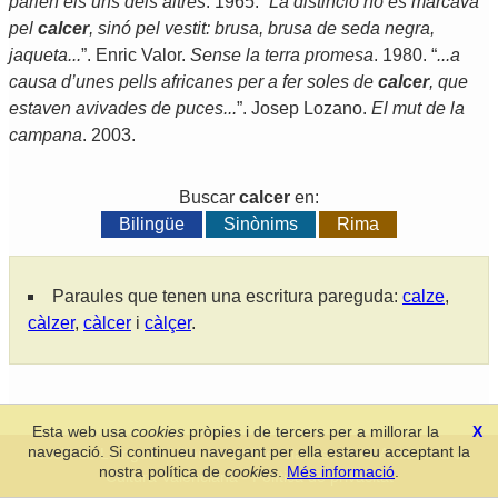
parlen els uns dels altres
. 1965. “
La distinció no es marcava
pel
calcer
, sinó pel vestit: brusa, brusa de seda negra,
jaqueta...
”. Enric Valor.
Sense la terra promesa
. 1980. “
...
a
causa d’unes pells africanes per a fer soles de
calcer
, que
estaven avivades de puces...
”. Josep Lozano.
El mut de la
campana
. 2003.
Buscar
calcer
en:
Bilingüe
Sinònims
Rima
Paraules que tenen una escritura pareguda:
calze
,
càlzer
,
càlcer
i
càlçer
.
Esta web usa
cookies
pròpies i de tercers per a millorar la
X
navegació. Si continueu navegant per ella estareu acceptant la
Secció de Llengua i Lliteratura Valencianes
-
Real Acadèmia de
nostra política de
cookies
.
Més informació
.
Cultura Valenciana
-
Política de privacitat