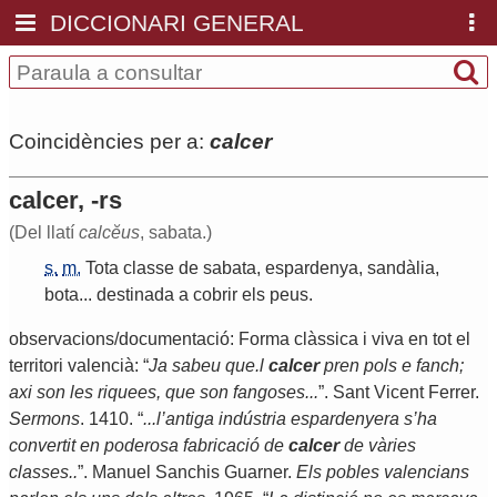
DICCIONARI GENERAL
Coincidències per a:
calcer
calcer, -rs
(Del llatí
calcĕus
, sabata.)
s.
m.
Tota
classe
de
sabata
,
espardenya
,
sandàlia
,
bota
...
destinada
a
cobrir
els
peus
.
observacions/documentació: Forma clàssica i viva en tot el
territori valencià: “
Ja sabeu que.l
calcer
pren pols e fanch;
axi son les riquees, que son fangoses...
”. Sant Vicent Ferrer.
Sermons
. 1410. “
...
l’antiga indústria espardenyera s’ha
convertit en poderosa fabricació de
calcer
de vàries
classes..
”. Manuel Sanchis Guarner.
Els pobles valencians