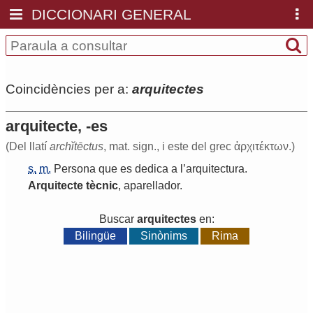
DICCIONARI GENERAL
Coincidències per a:
arquitectes
arquitecte, -es
(Del llatí
archĭtēctus
, mat. sign., i este del grec ἀρχιτέκτων.)
s.
m.
Persona
que
es
dedica
a
l
’
arquitectura
.
Arquitecte
tècnic
,
aparellador
.
Buscar
arquitectes
en:
Bilingüe
Sinònims
Rima