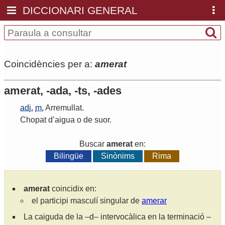
DICCIONARI GENERAL
Coincidències per a:
amerat
amerat, -ada, -ts, -ades
adj.
m.
Arremullat
.
Chopat
d
’
aigua
o
de
suor
.
Buscar
amerat
en:
Bilingüe
Sinònims
Rima
amerat
coincidix en:
el participi masculí singular de
amerar
La caiguda de la –d– intervocàlica en la terminació –