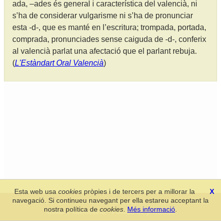
ada, –ades és general i característica del valencià, ni
s’ha de considerar vulgarisme ni s’ha de pronunciar
esta -d-, que es manté en l’escritura; trompada, portada,
comprada, pronunciades sense caiguda de -d-, conferix
al valencià parlat una afectació que el parlant rebuja.
(
L'Estàndart Oral Valencià
)
Esta web usa
cookies
pròpies i de tercers per a millorar la
X
navegació. Si continueu navegant per ella estareu acceptant la
Secció de Llengua i Lliteratura Valencianes
-
Real Acadèmia de
nostra política de
cookies
.
Més informació
.
Cultura Valenciana
-
Política de privacitat