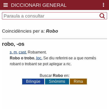
DICCIONARI GENERAL
Coincidències per a:
Robo
robo, -os
s.
m.
cast.
Robament
.
Robo
o
trobo
,
loc.
Se
diu
referint
-
se
a
que
només
robant
o
trobant
se
pot
aplegar
a
ric
.
Buscar
Robo
en:
Bilingüe
Sinònims
Rima