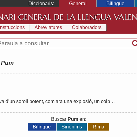
Diccionaris:
General
Bilingüe
NARI GENERAL DE LA LLENGUA VALE
Instruccions
Abreviatures
Colaboradors
:
Pum
ya
d
’
un
soroll
potent
,
com
ara
una
explosió
,
un
colp
…
Buscar
Pum
en:
Bilingüe
Sinònims
Rima