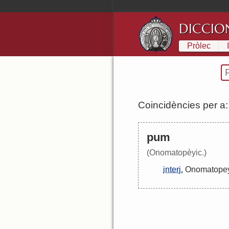
DICCIO
Pròlec
Coincidències per a
pum
(Onomatopèyic.)
interj.
Onomatope