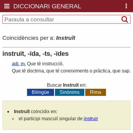
DICCIONARI GENERAL
Coincidències per a:
Instruït
instruït, -ïda, -ts, -ïdes
adj.
m.
Que
té
instrucció
.
Que
té
doctrina
,
que
té
coneiximents
o
pràctica
,
que
sap
.
Buscar
Instruït
en:
Bilingüe
Sinònims
Rima
Instruït
coincidix en:
el participi masculí singular de
instruir