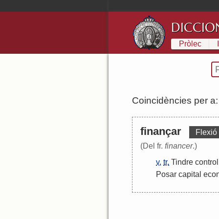
DICCIO
Pròlec
Coincidències per a
finançar
Flexió
(Del fr.
financer
.)
v.
tr.
Tindre
control
Posar
capital
eco