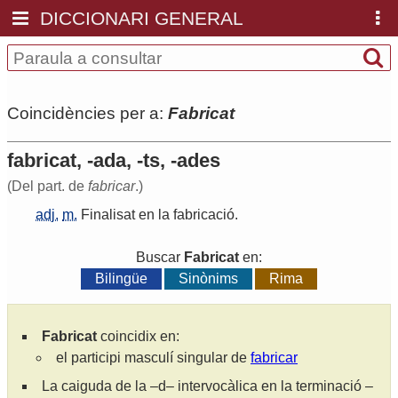
DICCIONARI GENERAL
Coincidències per a:
Fabricat
fabricat, -ada, -ts, -ades
(Del part. de
fabricar
.)
adj.
m.
Finalisat
en
la
fabricació
.
Buscar
Fabricat
en:
Bilingüe
Sinònims
Rima
Fabricat
coincidix en:
el participi masculí singular de
fabricar
La caiguda de la –d– intervocàlica en la terminació –