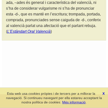
ada, –ades és general i característica del valencià, ni
s’ha de considerar vulgarisme ni s’ha de pronunciar
esta -d-, que es manté en l’escritura; trompada, portada,
comprada, pronunciades sense caiguda de -d-, conferix
al valencià parlat una afectació que el parlant rebuja.
(
L'Estàndart Oral Valencià
)
Esta web usa
cookies
pròpies i de tercers per a millorar la
X
navegació. Si continueu navegant per ella estareu acceptant la
Secció de Llengua i Lliteratura Valencianes
-
Real Acadèmia de
nostra política de
cookies
.
Més informació
.
Cultura Valenciana
-
Política de privacitat