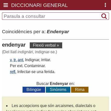
DICCIONARI GENERAL
Coincidències per a:
Endenyar
endenyar
Flexió verbal »
(Del llatí
indignāri
, indignar-se.)
v.
tr.
ant.
Indignar
,
irritar
.
Per
ext
.
Contaminar
.
refl.
Infectar
-
se
una
ferida
.
Buscar
Endenyar
en:
Bilingüe
Sinònims
Rima
Les accepcions que són arcaismes, dialectals o