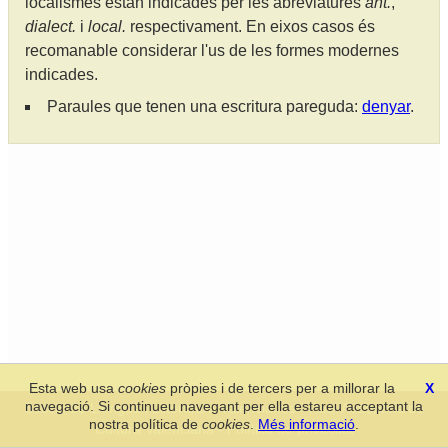
localismes estan indicades per les abreviatures
ant.
,
dialect.
i
local.
respectivament. En eixos casos és
recomanable considerar l'us de les formes modernes
indicades.
Paraules que tenen una escritura pareguda:
denyar
.
Esta web usa
cookies
pròpies i de tercers per a millorar la
X
navegació. Si continueu navegant per ella estareu acceptant la
Secció de Llengua i Lliteratura Valencianes
-
Real Acadèmia de
nostra política de
cookies
.
Més informació
.
Cultura Valenciana
-
Política de privacitat