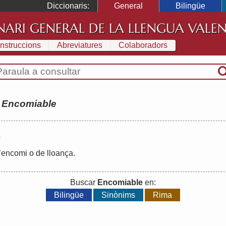
Diccionaris:
General
Bilingüe
NARI GENERAL DE LA LLENGUA VALE
Instruccions
Abreviatures
Colaboradors
:
Encomiable
s
’
encomi
o
de
lloança
.
Buscar
Encomiable
en:
Bilingüe
Sinònims
Rima