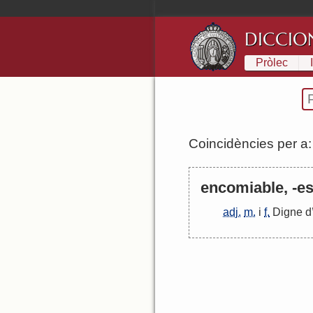
DICCIO
Pròlec
Coincidències per a
encomiable, -e
adj.
m.
i
f.
Digne
d