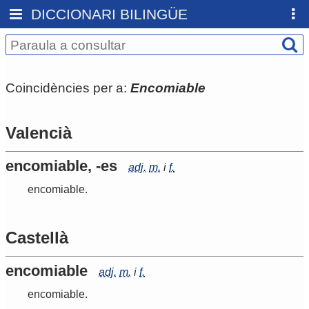
DICCIONARI BILINGÜE
Coincidències per a:
Encomiable
Valencià
encomiable, -es
adj.
m.
i
f.
encomiable
.
Castellà
encomiable
adj.
m.
i
f.
encomiable
.