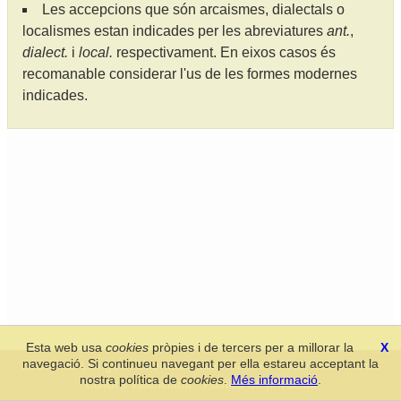
Les accepcions que són arcaismes, dialectals o
localismes estan indicades per les abreviatures
ant.
,
dialect.
i
local.
respectivament. En eixos casos és
recomanable considerar l'us de les formes modernes
indicades.
Esta web usa
cookies
pròpies i de tercers per a millorar la
X
navegació. Si continueu navegant per ella estareu acceptant la
Secció de Llengua i Lliteratura Valencianes
-
Real Acadèmia de
nostra política de
cookies
.
Més informació
.
Cultura Valenciana
-
Política de privacitat