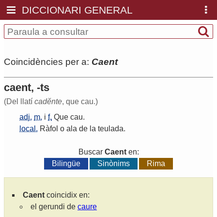
DICCIONARI GENERAL
Coincidències per a:
Caent
caent, -ts
(Del llatí
cadĕnte
, que cau.)
adj.
m.
i
f.
Que
cau
.
local.
Ràfol
o
ala
de
la
teulada
.
Buscar
Caent
en:
Bilingüe
Sinònims
Rima
Caent
coincidix en:
el gerundi de
caure