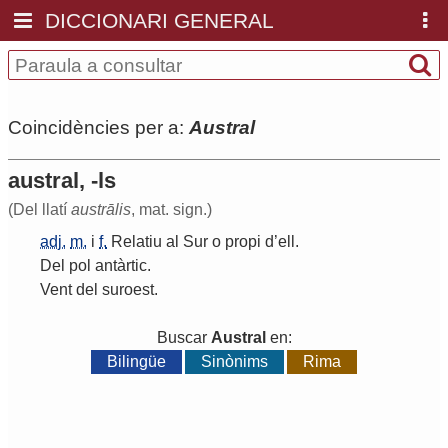
DICCIONARI GENERAL
Coincidències per a:
Austral
austral, -ls
(Del llatí
austrālis
, mat. sign.)
adj.
m.
i
f.
Relatiu
al
Sur
o
propi
d
’
ell
.
Del
pol
antàrtic
.
Vent
del
suroest
.
Buscar
Austral
en:
Bilingüe
Sinònims
Rima