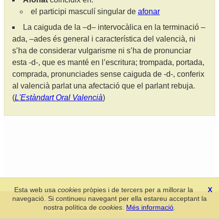
el participi masculí singular de
afonar
La caiguda de la –d– intervocàlica en la terminació –
ada, –ades és general i característica del valencià, ni
s’ha de considerar vulgarisme ni s’ha de pronunciar
esta -d-, que es manté en l’escritura; trompada, portada,
comprada, pronunciades sense caiguda de -d-, conferix
al valencià parlat una afectació que el parlant rebuja.
(
L'Estàndart Oral Valencià
)
Esta web usa
cookies
pròpies i de tercers per a millorar la
X
navegació. Si continueu navegant per ella estareu acceptant la
Secció de Llengua i Lliteratura Valencianes
-
Real Acadèmia de
nostra política de
cookies
.
Més informació
.
Cultura Valenciana
-
Política de privacitat