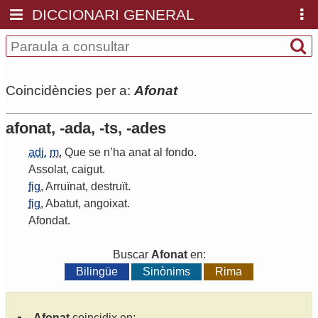
DICCIONARI GENERAL
Coincidències per a:
Afonat
afonat, -ada, -ts, -ades
adj.
m.
Que
se
n
’
ha
anat
al
fondo
.
Assolat
,
caigut
.
fig.
Arruïnat
,
destruït
.
fig.
Abatut
,
angoixat
.
Afondat
.
Buscar
Afonat
en:
Bilingüe
Sinònims
Rima
Afonat
coincidix en: