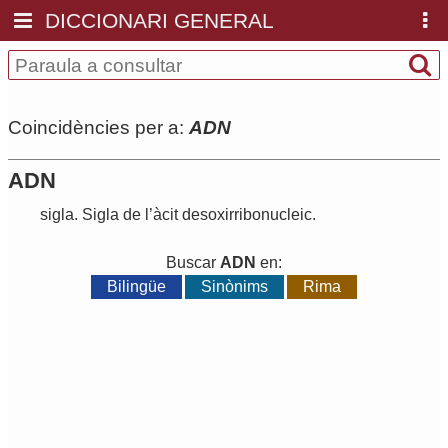
DICCIONARI GENERAL
Coincidències per a:
ADN
ADN
sigla
.
Sigla
de
l
’
àcit
desoxirribonucleic
.
Buscar
ADN
en:
Bilingüe
Sinònims
Rima