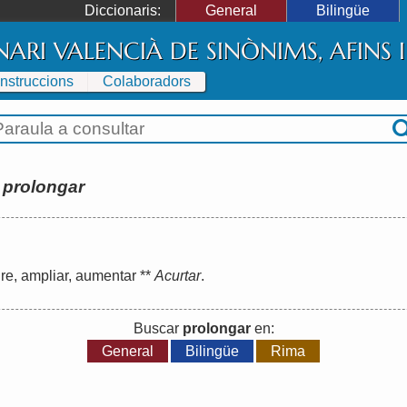
Diccionaris:
General
Bilingüe
NARI VALENCIÀ DE SINÒNIMS, AFINS
Instruccions
Colaboradors
:
prolongar
re
,
ampliar
,
aumentar
**
Acurtar
.
Buscar
prolongar
en:
General
Bilingüe
Rima