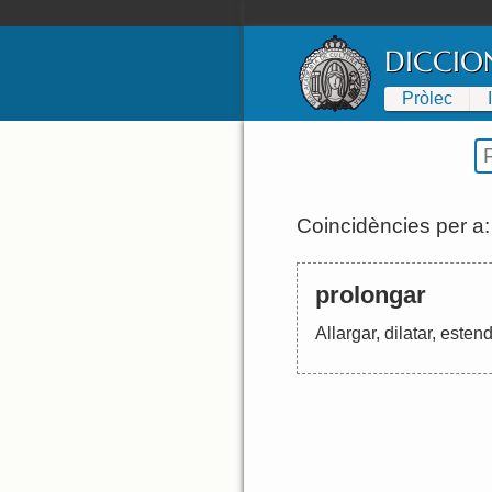
DICCIO
Pròlec
Coincidències per a
prolongar
Allargar
,
dilatar
,
estend