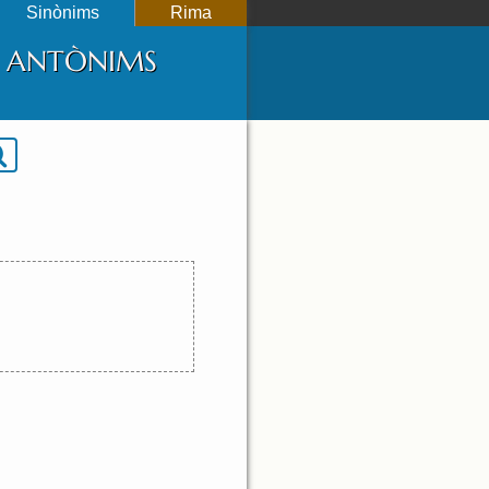
Sinònims
Rima
 I ANTÒNIMS