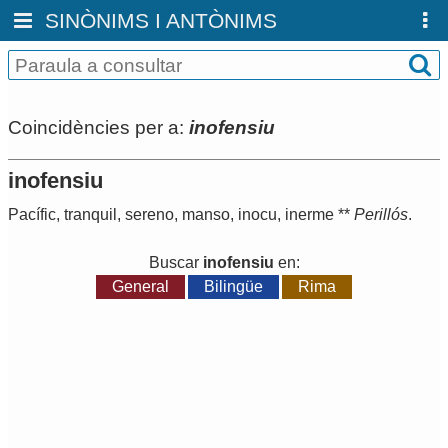
SINÒNIMS I ANTÒNIMS
Coincidències per a:
inofensiu
inofensiu
Pacífic
,
tranquil
,
sereno
,
manso
,
inocu
,
inerme
**
Perillós
.
Buscar
inofensiu
en:
General
Bilingüe
Rima