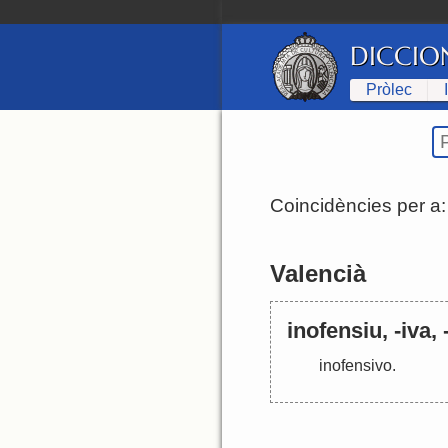
DICCIO
Pròlec
Coincidències per a
Valencià
inofensiu, -iva, 
inofensivo
.