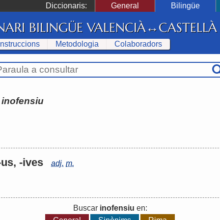
Diccionaris:
General
Bilingüe
NARI BILINGÜE VALENCIÀ↔CASTELLÀ
Instruccions
Metodologia
Colaboradors
:
inofensiu
-us, -ives
adj.
m.
Buscar
inofensiu
en: