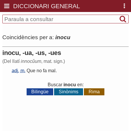
DICCIONARI GENERAL
Coincidències per a:
inocu
inocu, -ua, -us, -ues
(Del llatí
innocŭum
, mat. sign.)
adj.
m.
Que
no
fa
mal
.
Buscar
inocu
en:
Bilingüe
Sinònims
Rima