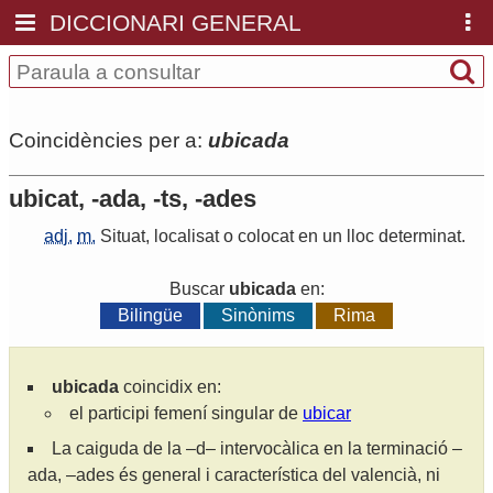
DICCIONARI GENERAL
Coincidències per a:
ubicada
ubicat, -ada, -ts, -ades
adj.
m.
Situat
,
localisat
o
colocat
en
un
lloc
determinat
.
Buscar
ubicada
en:
Bilingüe
Sinònims
Rima
ubicada
coincidix en:
el participi femení singular de
ubicar
La caiguda de la –d– intervocàlica en la terminació –
ada, –ades és general i característica del valencià, ni