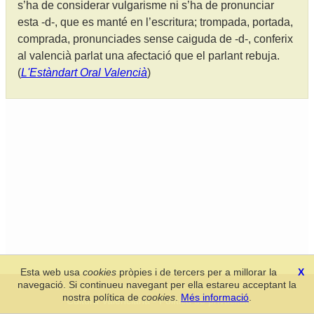
s’ha de considerar vulgarisme ni s’ha de pronunciar
esta -d-, que es manté en l’escritura; trompada, portada,
comprada, pronunciades sense caiguda de -d-, conferix
al valencià parlat una afectació que el parlant rebuja.
(
L'Estàndart Oral Valencià
)
Esta web usa
cookies
pròpies i de tercers per a millorar la
X
navegació. Si continueu navegant per ella estareu acceptant la
Secció de Llengua i Lliteratura Valencianes
-
Real Acadèmia de
nostra política de
cookies
.
Més informació
.
Cultura Valenciana
-
Política de privacitat