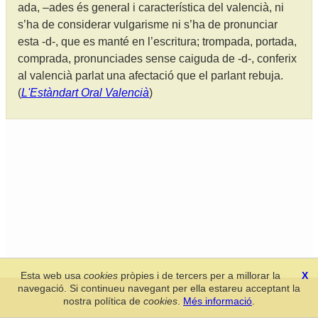
ada, –ades és general i característica del valencià, ni
s’ha de considerar vulgarisme ni s’ha de pronunciar
esta -d-, que es manté en l’escritura; trompada, portada,
comprada, pronunciades sense caiguda de -d-, conferix
al valencià parlat una afectació que el parlant rebuja.
(
L'Estàndart Oral Valencià
)
Esta web usa
cookies
pròpies i de tercers per a millorar la
X
navegació. Si continueu navegant per ella estareu acceptant la
Secció de Llengua i Lliteratura Valencianes
-
Real Acadèmia de
nostra política de
cookies
.
Més informació
.
Cultura Valenciana
-
Política de privacitat