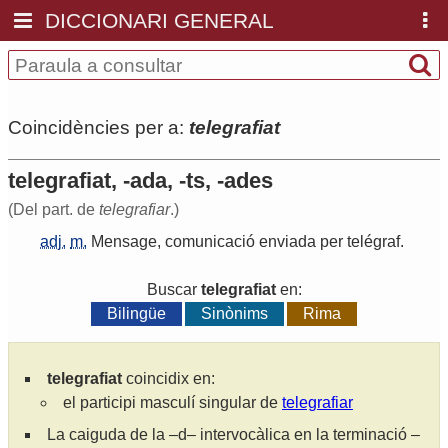
DICCIONARI GENERAL
Coincidències per a:
telegrafiat
telegrafiat, -ada, -ts, -ades
(Del part. de
telegrafiar
.)
adj.
m.
Mensage
,
comunicació
enviada
per
telégraf
.
Buscar
telegrafiat
en:
Bilingüe
Sinònims
Rima
telegrafiat
coincidix en:
el participi masculí singular de
telegrafiar
La caiguda de la –d– intervocàlica en la terminació –