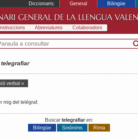
Diccionaris:
General
Bilingüe
NARI GENERAL DE LA LLENGUA VALE
Instruccions
Abreviatures
Colaboradors
:
telegrafiar
xió verbal »
r
mig
del
telégraf
.
Buscar
telegrafiar
en:
Bilingüe
Sinònims
Rima