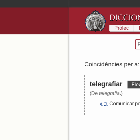
DICCIO
Pròlec
Coincidències per a
telegrafiar
Fle
(De
telegrafia
.)
v.
tr.
Comunicar
pe