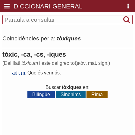
DICCIONARI GENERAL
Coincidències per a:
tòxiques
tòxic, -ca, -cs, -iques
(Del llatí
tŏxĭcum
i este del grec τοξικóν, mat. sign.)
adj.
m.
Que
és
verinós
.
Buscar
tòxiques
en:
Bilingüe
Sinònims
Rima